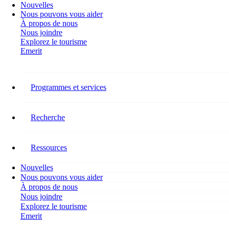
Nouvelles
Nous pouvons vous aider
À propos de nous
Nous joindre
Explorez le tourisme
Emerit
Catégorie :
Workforce
Programmes et services
Development
Recherche
Budget fédéral 2025 : Implications
pour l’emploi, les compétences et la
Ressources
compétitivité dans le secteur du
Nouvelles
tourisme
Nous pouvons vous aider
À propos de nous
Le tourisme est une pierre angulaire de l’économie de services au
Nous joindre
Canada, soutenant plus de 2,2 millions d’emplois et 265 800
Explorez le tourisme
entreprises dans plus de 5 000 collectivités. Le secteur dépend
Emerit
fortement du capital humain – après tout, le tourisme…