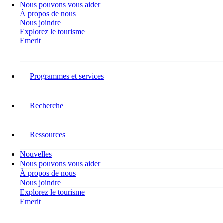
Nous pouvons vous aider
À propos de nous
Nous joindre
Explorez le tourisme
Emerit
Restez connecté
Programmes et services
Suivez RH Tourisme Canada sur les réseaux sociaux pour connaître
les dernières nouvelles concernant nos recherches, nos programmes,
nos événements, nos activités et les occasions de vous impliquer.
Recherche
Facebook-f
Ressources
Nouvelles
Nous pouvons vous aider
À propos de nous
Nous joindre
Explorez le tourisme
Emerit