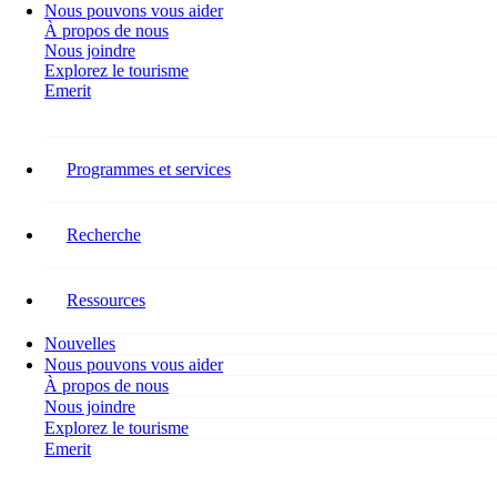
Nous pouvons vous aider
À propos de nous
Nous joindre
Explorez le tourisme
Emerit
Restez connecté
Programmes et services
Suivez RH Tourisme Canada sur les réseaux sociaux pour connaître
les dernières nouvelles concernant nos recherches, nos programmes,
nos événements, nos activités et les occasions de vous impliquer.
Recherche
Facebook-f
Ressources
Nouvelles
Nous pouvons vous aider
À propos de nous
Nous joindre
Explorez le tourisme
Emerit