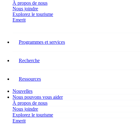
À propos de nous
Nous joindre
Explorez le tourisme
Emerit
Restez connecté
Programmes et services
Suivez RH Tourisme Canada sur les réseaux sociaux pour connaître
les dernières nouvelles concernant nos recherches, nos programmes,
nos événements, nos activités et les occasions de vous impliquer.
Recherche
Facebook-f
Ressources
Nouvelles
Nous pouvons vous aider
À propos de nous
Nous joindre
Explorez le tourisme
Emerit