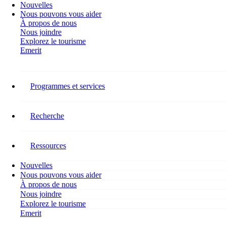
Nouvelles
Nous pouvons vous aider
À propos de nous
Nous joindre
Explorez le tourisme
Emerit
Report Tag :
Jeunesse
Programmes et services
LES JEUNES JOUENT
Recherche
TOUJOURS UN RÔLE
ESSENTIEL AU SEIN DE LA
Ressources
MAIN-D’ŒUVRE DANS LE
Nouvelles
SECTEUR DU TOURISME
Nous pouvons vous aider
À propos de nous
Nous joindre
Restez connecté
Explorez le tourisme
Emerit
Suivez RH Tourisme Canada sur les réseaux sociaux pour connaître