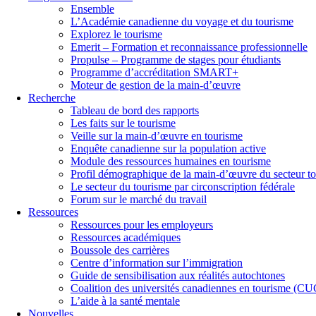
Ensemble
L’Académie canadienne du voyage et du tourisme
Explorez le tourisme
Emerit – Formation et reconnaissance professionnelle
Propulse – Programme de stages pour étudiants
Programme d’accréditation SMART+
Moteur de gestion de la main-d’œuvre
Recherche
Tableau de bord des rapports
Les faits sur le tourisme
Veille sur la main-d’œuvre en tourisme
Enquête canadienne sur la population active
Module des ressources humaines en tourisme
Profil démographique de la main-d’œuvre du secteur to
Le secteur du tourisme par circonscription fédérale
Forum sur le marché du travail
Ressources
Ressources pour les employeurs
Ressources académiques
Boussole des carrières
Centre d’information sur l’immigration
Guide de sensibilisation aux réalités autochtones
Coalition des universités canadiennes en tourisme (C
L’aide à la santé mentale
Nouvelles