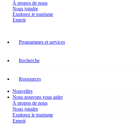
À propos de nous
Nous joindre
Explorez le tourisme
Emerit
Restez connecté
Programmes et services
Suivez RH Tourisme Canada sur les réseaux sociaux pour connaître
les dernières nouvelles concernant nos recherches, nos programmes,
nos événements, nos activités et les occasions de vous impliquer.
Recherche
Facebook-f
Ressources
Nouvelles
Nous pouvons vous aider
À propos de nous
Nous joindre
Explorez le tourisme
Emerit